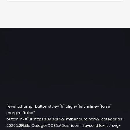
[eventchamp_button style="5" align="left" inline="false"
margin="false"
buttonlink="url:https%3A%2F%2Fmtbenduro.mx%2Fcategorias-
2026%2F|title:Categor%C3%ADas" icon="fa-solid fa-list" svg-