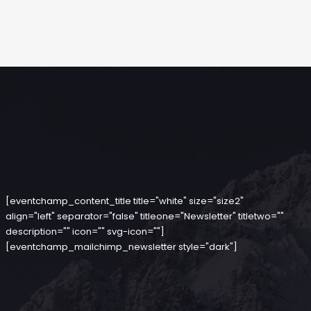
[eventchamp_content_title title="white" size="size2"
align="left" separator="false" titleone="Newsletter" titletwo=""
description="" icon="" svg-icon=""]
[eventchamp_mailchimp_newsletter style="dark"]