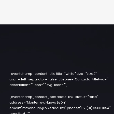
[eventchamp_content_title title="white" size="size2"
align="left" separator="false" titleone="Contacto" titletwo=""
description="" icon="" svg-icon=""]
[eventchamp_contact_box about-link-status="false"
address="Monterrey, Nuevo León"
email="mtbenduro@bikedeal.mx" phone="52 (81) 3580 1854"
abouttext=""